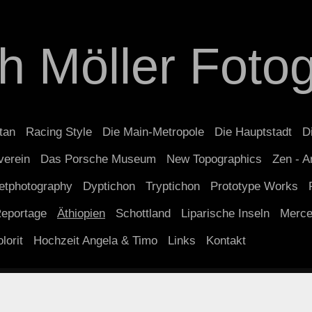
ch Möller Fotog
tan
Racing Style
Die Main-Metropole
Die Hauptstadt
D
verein
Das Porsche Museum
New Topographics
Zen - A
etphotography
Dyptichon
Tryptichon
Prototype Works
eportage
Äthiopien
Schottland
Liparische Inseln
Merc
lorit
Hochzeit Angela & Timo
Links
Kontakt