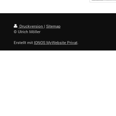
Druckversion
|
Sitemap
© Ulrich Möller
Erstellt mit
IONOS MyWebsite Privat
.