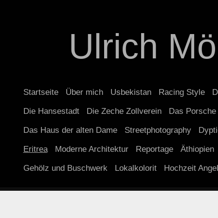
Ulrich Mö
Startseite
Über mich
Usbekistan
Racing Style
D
Die Hansestadt
Die Zeche Zollverein
Das Porsche
Das Haus der alten Dame
Streetphotography
Dypt
Eritrea
Moderne Architektur
Reportage
Äthiopien
Gehölz und Buschwerk
Lokalkolorit
Hochzeit Ange