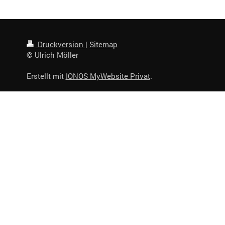
Druckversion
|
Sitemap
© Ulrich Möller
Erstellt mit
IONOS MyWebsite Privat
.