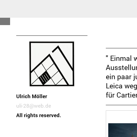
" Einmal w
Ausstellu
ein paar 
Leica weg 
für Carti
Ulrich Möller
uli-28@web.de
All rights reserved.