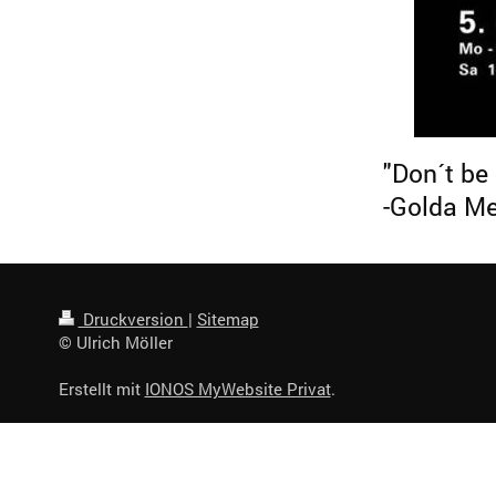
"Don´t be 
-Golda Me
Druckversion
|
Sitemap
© Ulrich Möller
Erstellt mit
IONOS MyWebsite Privat
.